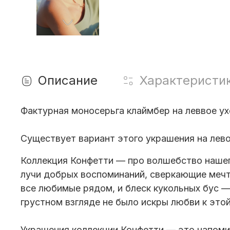
Описание
Характеристи
Фактурная моносерьга клаймбер на леввое ух
Существует вариант этого украшения
на лев
Коллекция Конфетти — про волшебство нашего
лучи добрых воспоминаний, сверкающие мечт
все любимые рядом, и блеск кукольных бус — 
грустном взгляде не было искры любви к этой
Украшения коллекции Конфетти — это напоми