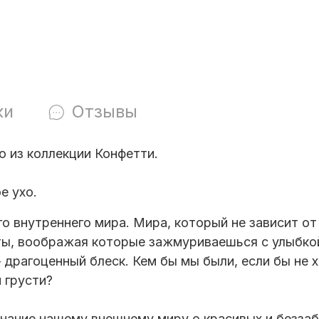
ки
Отзывы
о из коллекции Конфетти.
ое ухо
.
 внутреннего мира. Мира, который не зависит от
ы, воображая которые зажмуриваешься с улыбкой
драгоценный блеск. Кем бы мы были, если бы не х
 грусти?
нание нашему внешнему миру о красивых и беззаб